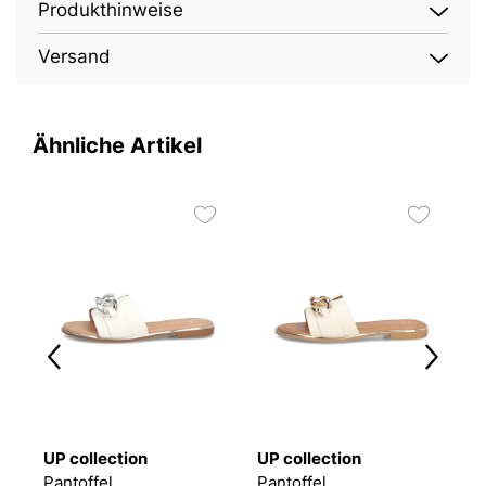
Produkthinweise
Versand
Ähnliche Artikel
UP collection
UP collection
U
Pantoffel
Pantoffel
P