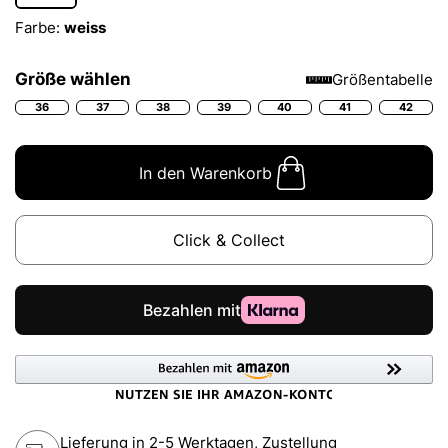
Farbe:
weiss
Größe wählen
Größentabelle
36
37
38
39
40
41
42
In den Warenkorb
Click & Collect
Lieferung in 2-5 Werktagen, Zustellung