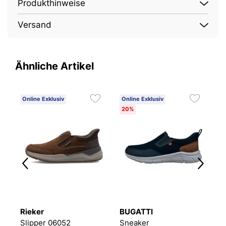
Produkthinweise
Versand
Ähnliche Artikel
Online Exklusiv
Online Exklusiv
O
20%
Rieker
BUGATTI
R
Slipper 06052
Sneaker
S