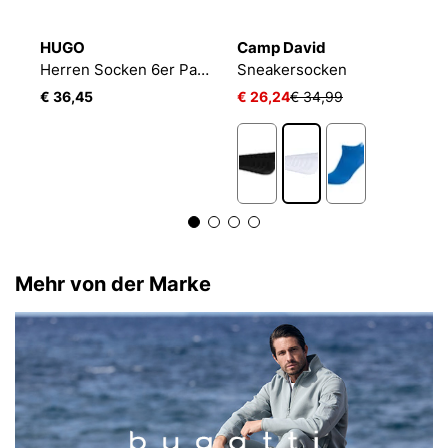
HUGO
Camp David
B
2P
Herren Socken 6er Pack 6P AS UNI CC 10260253 01
Sneakersocken
E
€ 36,45
€ 26,24
€ 34,99
€
Mehr von der Marke