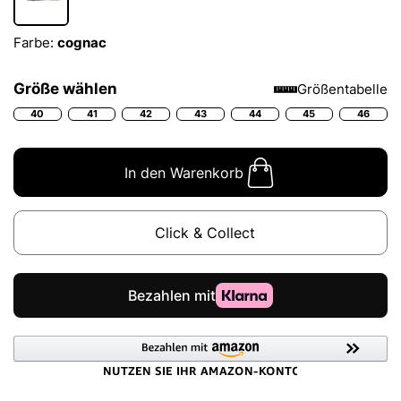
Farbe:
cognac
Größe wählen
Größentabelle
40
41
42
43
44
45
46
In den Warenkorb
Click & Collect