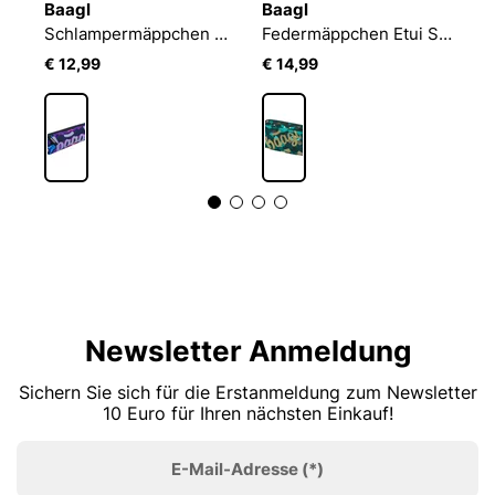
Baagl
Baagl
B
Federmäppchen Etui Logo Blau
Schlampermäppchen Marble
Federmäppchen Etui Skate Polygon
€ 12,99
€ 14,99
€
Newsletter Anmeldung
Sichern Sie sich für die Erstanmeldung zum Newsletter
10 Euro für Ihren nächsten Einkauf!
E-Mail-Adresse
(*)