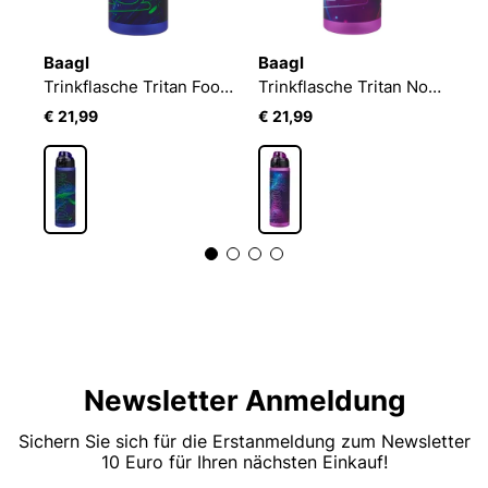
Baagl
Baagl
B
Tritan Trinkflasche Wälder, 350 ml
Trinkflasche Tritan Football Champion 700 ml
Trinkflasche Tritan Nova 700 ml
€ 21,99
€ 21,99
€
Newsletter Anmeldung
Sichern Sie sich für die Erstanmeldung zum Newsletter
10 Euro für Ihren nächsten Einkauf!