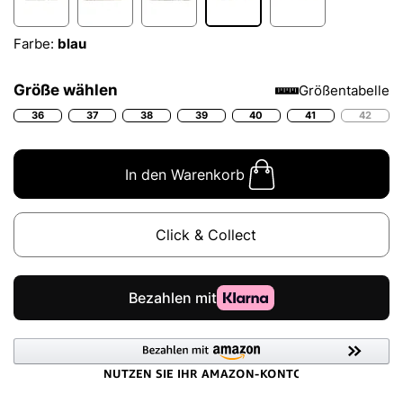
Farbe:
blau
Größe wählen
Größentabelle
36
37
38
39
40
41
42
In den Warenkorb
Click & Collect