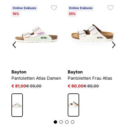
Online Exklusiv
Online Exklusiv
O
10%
25%
2
Bayton
Bayton
B
Pantoletten Atlas Damen
Pantoletten Frau Atlas
€ 81,00
€ 90,00
€ 60,00
€ 80,00
€