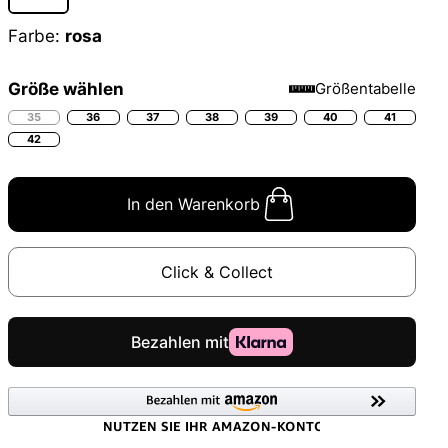
Farbe:
rosa
Größe wählen
Größentabelle
35
36
37
38
39
40
41
42
In den Warenkorb
Click & Collect