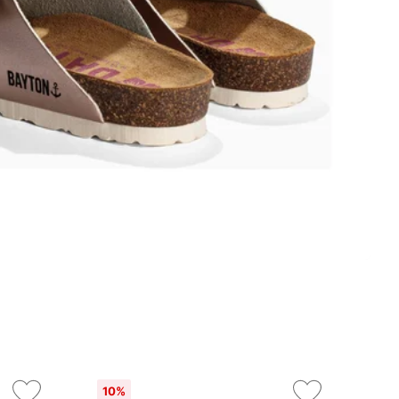
10%
On