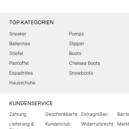
TOP KATEGORIEN
Sneaker
Pumps
Ballerinas
Slipper
Stiefel
Boots
Pantoffel
Chelsea Boots
Espadrilles
Snowboots
Hausschuhe
HUMANIC
KUNDENSERVICE
Footer
Zahlung
Geschenkkarte
Extragrößen
Barri
Lieferung &
Kundenclub
Widerrufsrecht
Markt