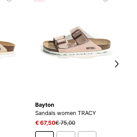
10
Bayton
B
Y
Sandals women TRACY
S
€ 67,50
€ 75,00
€