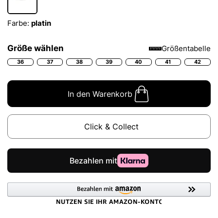
Farbe:
platin
Größe wählen
Größentabelle
36
37
38
39
40
41
42
In den Warenkorb
Click & Collect