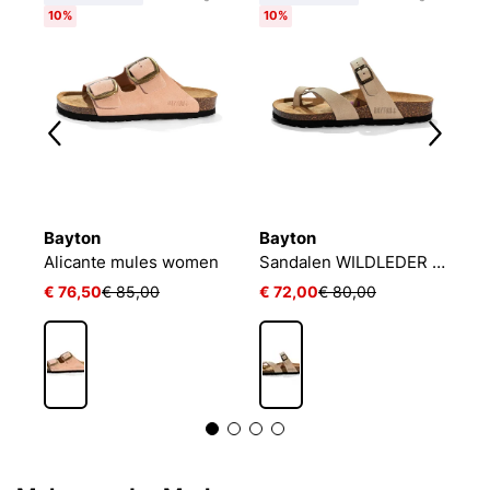
10%
10%
1
Bayton
Bayton
B
CY
Alicante mules women
Sandalen WILDLEDER Damen DIANE
€ 76,50
€ 85,00
€ 72,00
€ 80,00
€