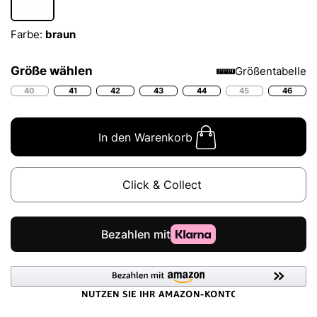
Farbe:
braun
Größe wählen
Größentabelle
40
41
42
43
44
45
46
In den Warenkorb
Click & Collect