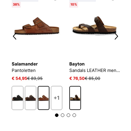
38%
10%
Salamander
Bayton
N
Pantoletten
Sandals LEATHER men DIANE
H
€ 54,95
€ 89,95
€ 76,50
€ 85,00
€
+1