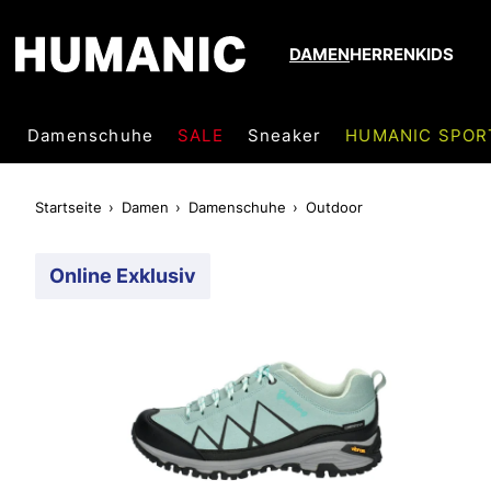
DAMEN
HERREN
KIDS
Damenschuhe
SALE
Sneaker
HUMANIC SPOR
Startseite
Damen
Damenschuhe
Outdoor
Online Exklusiv