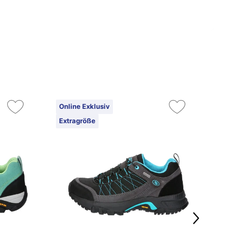
Online Exklusiv
On
Extragröße
Ex