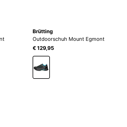
Brütting
Br
nt
Outdoorschuh Mount Egmont
€ 129,95
€