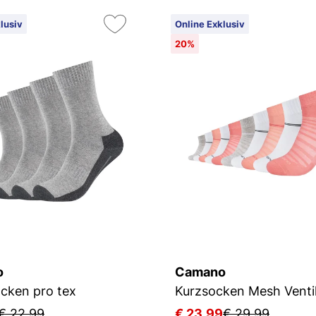
lusiv
Online Exklusiv
20%
o
Camano
cken pro tex
Kurzsocken Mesh Ventil
€ 22,99
€ 23,99
€ 29,99