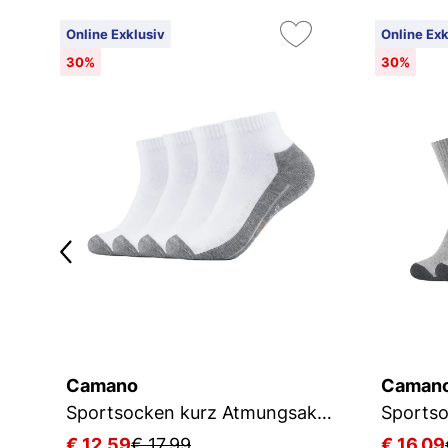
Online Exklusiv
Online Exk
30%
30%
Camano
Caman
Sportsocken kurz Atmungsaktiv Bequem Perfekte Passform Tennissocken Verstärkt Herren und Damen pro tex
Sportso
€ 12,59
€ 17,99
€ 16,09