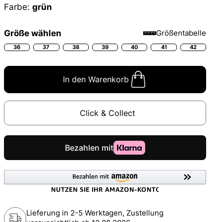
Farbe:
grün
Größe wählen
Größentabelle
36
37
38
39
40
41
42
In den Warenkorb
Click & Collect
Lieferung in 2-5 Werktagen, Zustellung