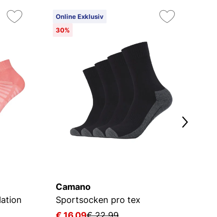
Online Exklusiv
On
30%
Camano
C
ation
Sportsocken pro tex
W
€ 16,09
€ 22,99
€