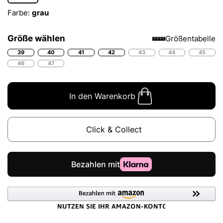
Farbe:
grau
Größe wählen
Größentabelle
39
40
41
42
43
44
45
46
47
In den Warenkorb
Click & Collect