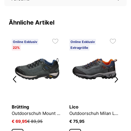
Ähnliche Artikel
Online Exklusiv
Online Exklusiv
O
22%
Extragröße
Brütting
Lico
B
schuh Mount Frakes Low
Outdoorschuh Mount Crillon Low
Outdoorschuh Milan Low
€ 69,95
€ 89,95
€ 75,95
€