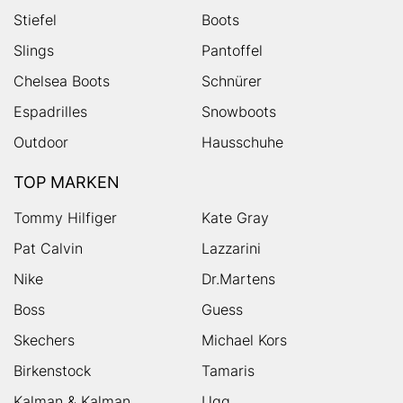
Stiefel
Boots
Slings
Pantoffel
Chelsea Boots
Schnürer
Espadrilles
Snowboots
Outdoor
Hausschuhe
TOP MARKEN
Tommy Hilfiger
Kate Gray
Pat Calvin
Lazzarini
Nike
Dr.Martens
Boss
Guess
Skechers
Michael Kors
Birkenstock
Tamaris
Kalman & Kalman
Ugg