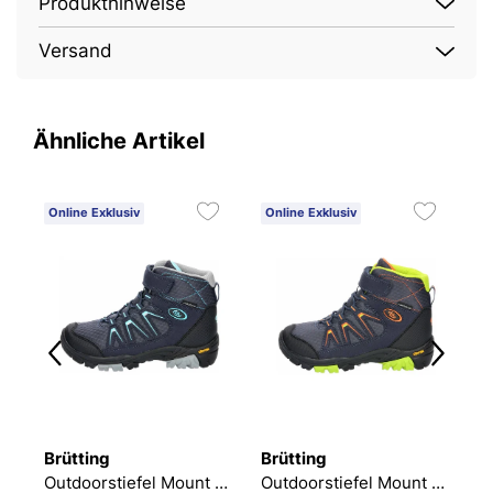
Produkthinweise
Versand
Ähnliche Artikel
Online Exklusiv
Online Exklusiv
O
Brütting
Brütting
B
Outdoorstiefel Ridgeway
Outdoorstiefel Mount Moran
Outdoorstiefel Mount Moran