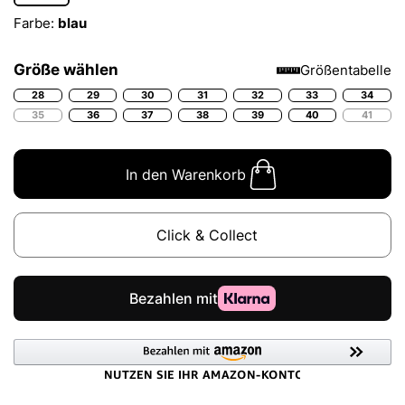
Farbe:
blau
Größe wählen
Größentabelle
28
29
30
31
32
33
34
35
36
37
38
39
40
41
In den Warenkorb
Click & Collect