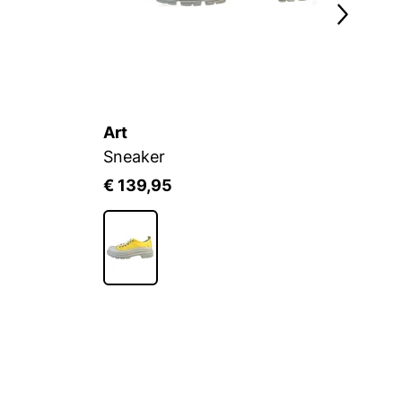
Art
Ar
Sneaker
S
€ 139,95
€