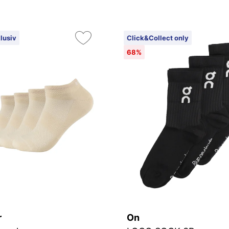
lusiv
Click&Collect only
68%
r
On