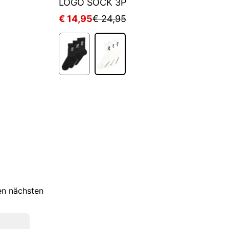
LOGO SOCK 3P
S
€ 14,95
€ 24,95
€
ren nächsten