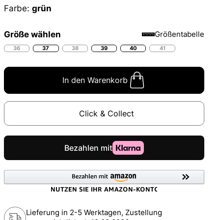
Farbe:
grün
Größe wählen
Größentabelle
36
37
38
39
40
41
In den Warenkorb
Click & Collect
Lieferung in 2-5 Werktagen, Zustellung