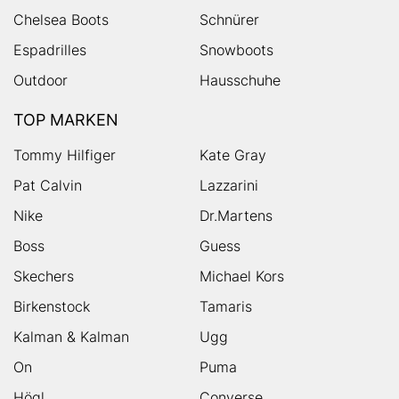
Chelsea Boots
Schnürer
Espadrilles
Snowboots
Outdoor
Hausschuhe
TOP MARKEN
Tommy Hilfiger
Kate Gray
Pat Calvin
Lazzarini
Nike
Dr.Martens
Boss
Guess
Skechers
Michael Kors
Birkenstock
Tamaris
Kalman & Kalman
Ugg
On
Puma
Högl
Converse