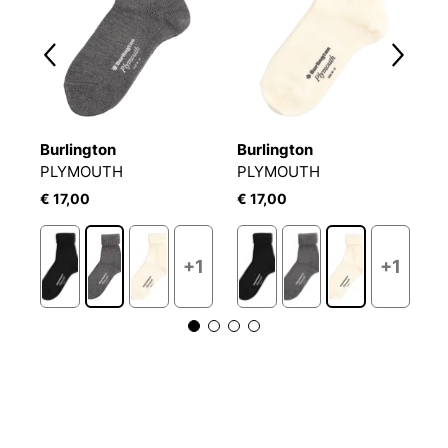
Burlington
Burlington
O
PLYMOUTH
PLYMOUTH
L
€ 17,00
€ 17,00
€
1
+1
+1