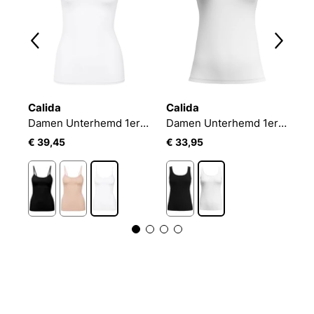
Calida
Calida
C
Damen Unterhemd 1er Pack Natural Comfort Spaghetti-Top
Damen Unterhemd 1er Pack Natural Comfort Spaghetti-Top
Damen Unterhemd 1er Pack Top ohne Arm Essential Cotton
€ 39,45
€ 33,95
€