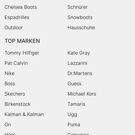
Chelsea Boots
Schnürer
Espadrilles
Snowboots
Outdoor
Hausschuhe
TOP MARKEN
Tommy Hilfiger
Kate Gray
Pat Calvin
Lazzarini
Nike
Dr.Martens
Boss
Guess
Skechers
Michael Kors
Birkenstock
Tamaris
Kalman & Kalman
Ugg
On
Puma
Högl
Converse