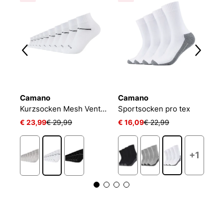
Camano
Camano
C
Kurzsocken Mesh Ventilation
Sportsocken pro tex
€ 23,99
€ 29,99
€ 16,09
€ 22,99
€
1
+1