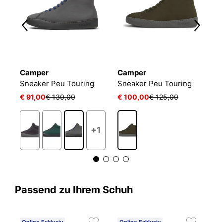
Camper
Camper
C
Sneaker Peu Touring
Sneaker Peu Touring
S
€ 91,00
€ 130,00
€ 100,00
€ 125,00
€
+1
Passend zu Ihrem Schuh