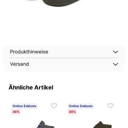
Produkthinweise
Versand
Ähnliche Artikel
Online Exklusiv
Online Exklusiv
O
30%
20%
2