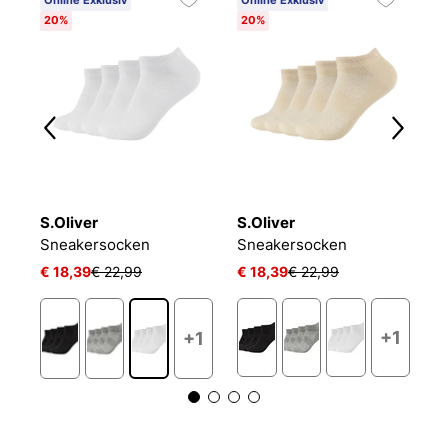
Online Exklusiv
Online Exklusiv
C
20%
20%
6
S.Oliver
S.Oliver
O
NIKE EVERYDAY CUSHIONED
Sneakersocken
Sneakersocken
L
€ 18,39
€ 22,99
€ 18,39
€ 22,99
€ 
+1
+1