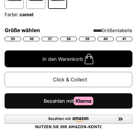
Farbe:
camel
Größe wählen
Größentabelle
35
36
37
38
39
40
41
In den Warenkorb
Click & Collect