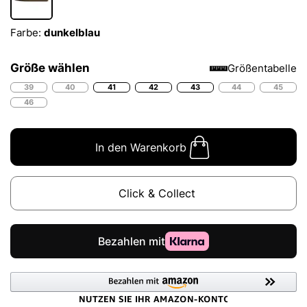
Farbe:
dunkelblau
Größe wählen
Größentabelle
39
40
41
42
43
44
45
46
In den Warenkorb
Click & Collect