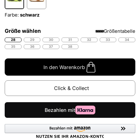
Farbe:
schwarz
Größe wählen
Größentabelle
28
29
30
31
32
33
34
35
36
37
38
In den Warenkorb
Click & Collect