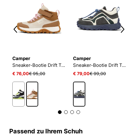
Camper
Camper
R
Puma Rebound V6MidSpace Belle AC PS
Sneaker-Bootie Drift Trail
Sneaker-Bootie Drift Trail
T
€ 76,00
€ 95,00
€ 79,00
€ 99,00
€
Passend zu Ihrem Schuh