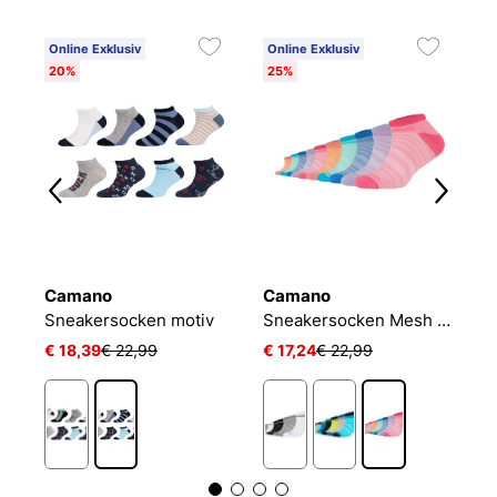
Online Exklusiv
Online Exklusiv
20%
25%
Camano
Camano
P
PLAIN QUARTER 3-PACK
Sneakersocken motiv
Sneakersocken Mesh Ventilation
J
€ 18,39
€ 22,99
€ 17,24
€ 22,99
€ 