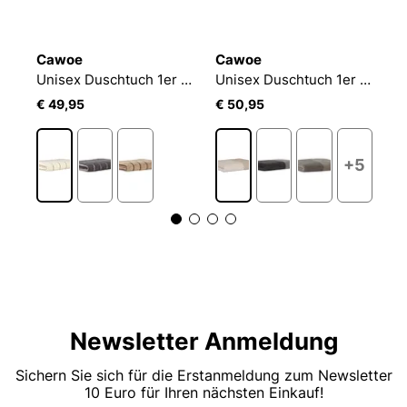
Cawoe
Cawoe
C
Unisex Duschtuch 1er Pack C Noblesse
Unisex Duschtuch 1er Pack Balance
Unisex Duschtuch 1er Pack Luxury Home C Two-Tone
€ 49,95
€ 50,95
€
+5
Newsletter Anmeldung
Sichern Sie sich für die Erstanmeldung zum Newsletter
10 Euro für Ihren nächsten Einkauf!