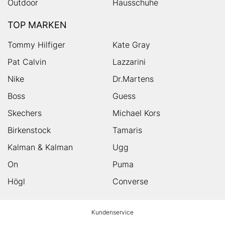
Outdoor
Hausschuhe
TOP MARKEN
Tommy Hilfiger
Kate Gray
Pat Calvin
Lazzarini
Nike
Dr.Martens
Boss
Guess
Skechers
Michael Kors
Birkenstock
Tamaris
Kalman & Kalman
Ugg
On
Puma
Högl
Converse
HUMANIC
Kundenservice
Footer