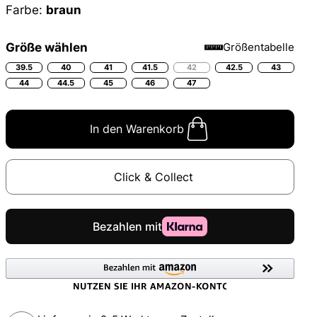
Farbe:
braun
Größe wählen
Größentabelle
39.5
40
41
41.5
42
42.5
43
44
44.5
45
46
47
In den Warenkorb
Click & Collect