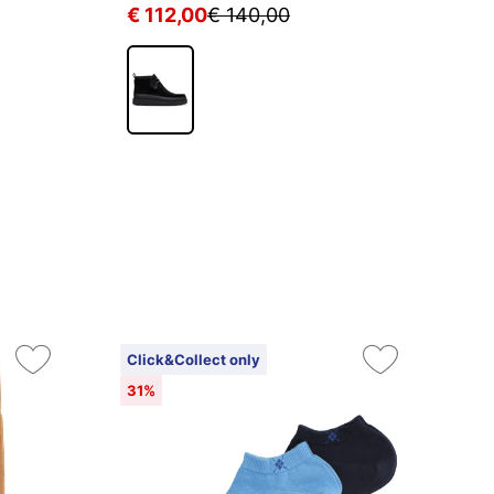
€ 112,00
€ 140,00
€
Click&Collect only
On
31%
2