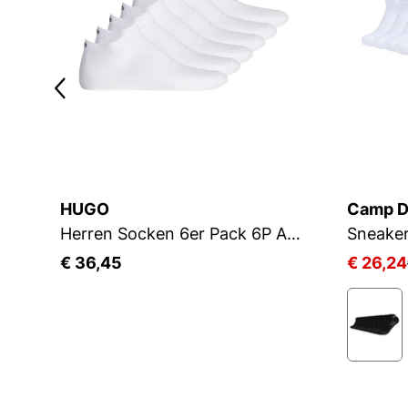
HUGO
Camp D
Herren Socken 6er Pack 6P AS UNI CC 10260253 01
Sneake
€ 36,45
€ 26,24