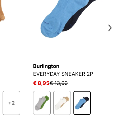
Burlington
J
EVERYDAY SNEAKER 2P
S
€ 8,95
€ 13,00
€
+2