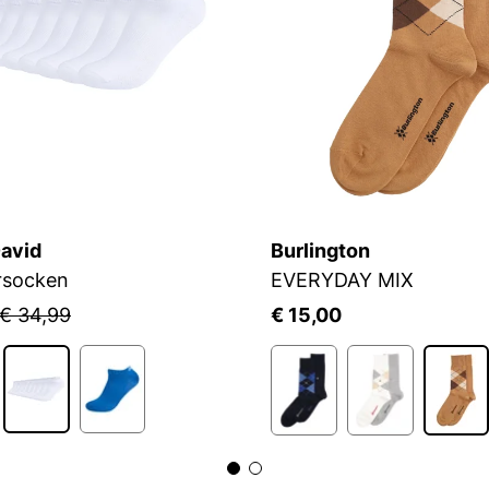
avid
Burlington
rsocken
EVERYDAY MIX
€ 34,99
€ 15,00