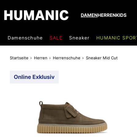
DAMEN
HERREN
KIDS
Damenschuhe
SALE
Sneaker
HUMANIC SPOR
Startseite
Herren
Herrenschuhe
Sneaker Mid Cut
Online Exklusiv