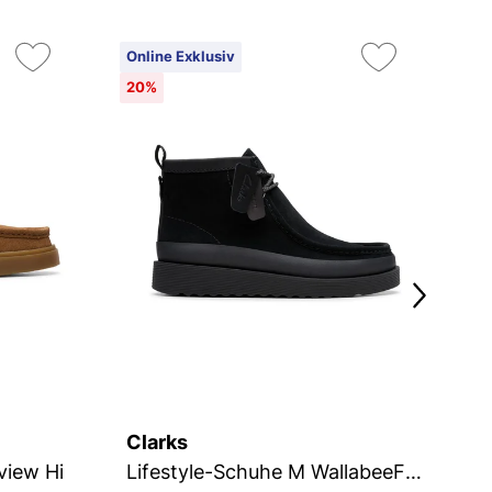
Online Exklusiv
On
20%
2
Clarks
C
view Hi
Lifestyle-Schuhe M WallabeeFTR2Hi
Li