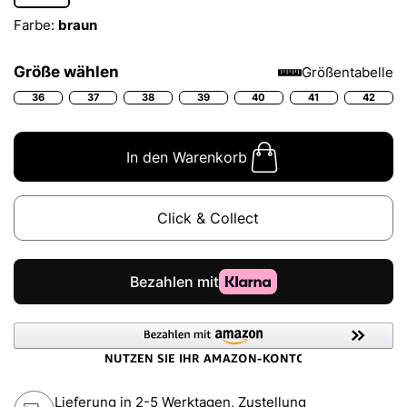
Farbe:
braun
Größe wählen
Größentabelle
36
37
38
39
40
41
42
In den Warenkorb
Click & Collect
Lieferung in 2-5 Werktagen, Zustellung