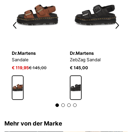
Dr.Martens
Dr.Martens
L
Sandale
ZebZag Sandal
M
€ 119,95
€ 145,00
€ 145,00
€
Mehr von der Marke