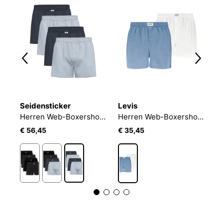
Seidensticker
Levis
S
Herren Web-Boxershorts 2er Pack Woven Boxers 2P
Herren Web-Boxershorts 4er Pack
Herren Web-Boxershorts 2er Pack Woven Boxers 2P
€ 56,45
€ 35,45
€