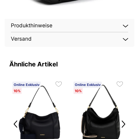
Produkthinweise
Versand
Ähnliche Artikel
Online Exklusiv
Online Exklusiv
O
10%
10%
1