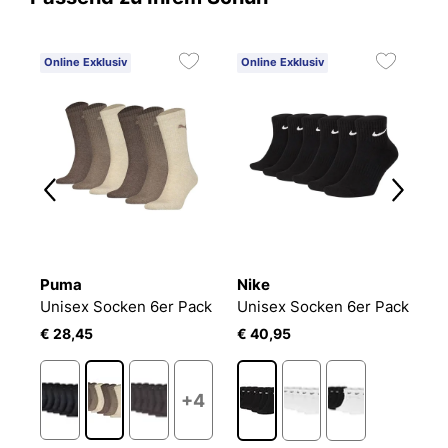
Online Exklusiv
Online Exklusiv
C
6
Puma
Nike
O
 CRW 3P BLACK/WHITE/WHITE
Unisex Socken 6er Pack
Unisex Socken 6er Pack
L
€ 28,45
€ 40,95
€ 
+4