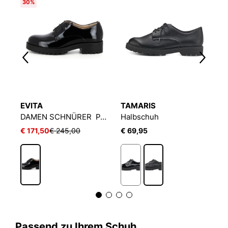
30%
N
EVITA
TAMARIS
T
DAMEN SCHNÜRER PAMELA
Halbschuh
H
€ 171,50
€ 245,00
€ 69,95
€
Passend zu Ihrem Schuh