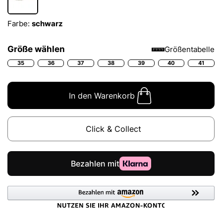
Farbe:
schwarz
Größe wählen
Größentabelle
35
36
37
38
39
40
41
In den Warenkorb
Click & Collect