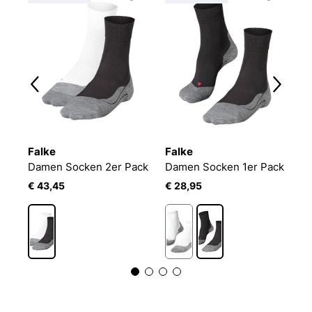
Falke
Falke
F
Socken 1er Pack FALKE Softmerino SO
Damen Socken 2er Pack
Damen Socken 1er Pack
€ 43,45
€ 28,95
€
2