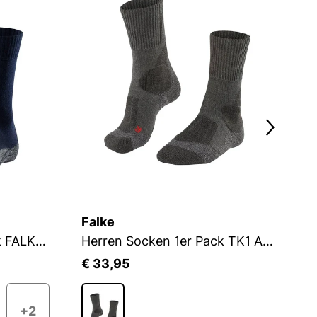
Falke
F
Herren Socken 1er Pack FALKE TK2 SO
Herren Socken 1er Pack TK1 Adventure Men
H
€ 33,95
€
+2