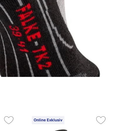
Online Exklusiv
On