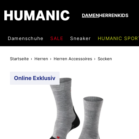
DAMEN
HERREN
KIDS
Damenschuhe
SALE
Sneaker
HUMANIC SPOR
Startseite
Herren
Herren Accessoires
Socken
Online Exklusiv