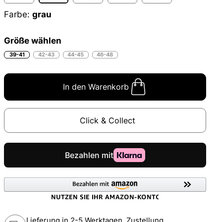
Farbe:
grau
Größe wählen
39-41
42-43
44-45
46-48
In den Warenkorb
Click & Collect
Lieferung in 2-5 Werktagen, Zustellung