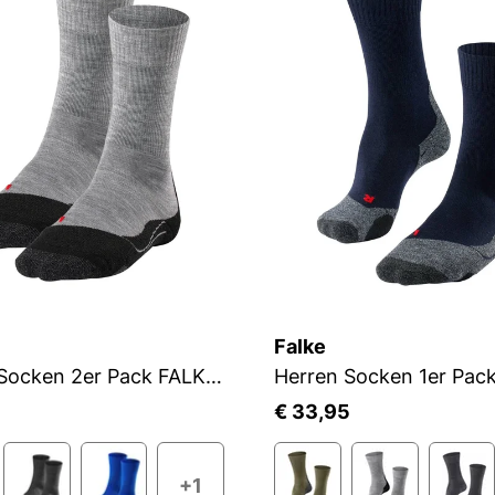
Falke
Herren Socken 2er Pack FALKE TK2 SO
5
€ 33,95
+1