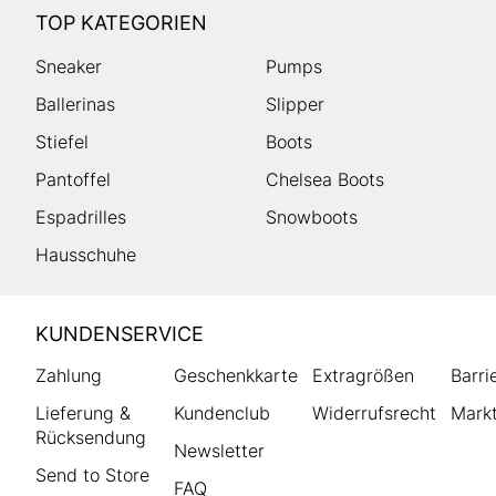
TOP KATEGORIEN
Sneaker
Pumps
Ballerinas
Slipper
Stiefel
Boots
Pantoffel
Chelsea Boots
Espadrilles
Snowboots
Hausschuhe
HUMANIC
KUNDENSERVICE
Footer
Zahlung
Geschenkkarte
Extragrößen
Barri
Lieferung &
Kundenclub
Widerrufsrecht
Markt
Rücksendung
Newsletter
Send to Store
FAQ