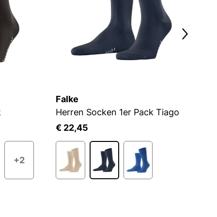
Falke
F
k
Herren Socken 1er Pack Tiago
H
€ 22,45
€
+2