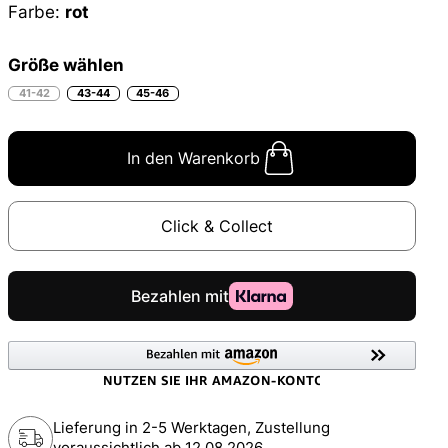
Farbe:
rot
Größe wählen
41-42
43-44
45-46
In den Warenkorb
Click & Collect
Lieferung in 2-5 Werktagen, Zustellung
voraussichtlich ab
12.08.2026