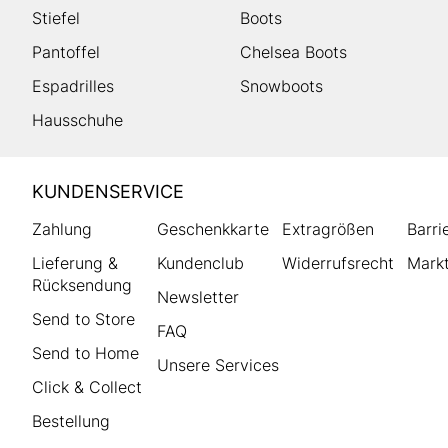
Stiefel
Boots
Pantoffel
Chelsea Boots
Espadrilles
Snowboots
Hausschuhe
HUMANIC
KUNDENSERVICE
Footer
Zahlung
Geschenkkarte
Extragrößen
Barri
Lieferung &
Kundenclub
Widerrufsrecht
Markt
Rücksendung
Newsletter
Send to Store
FAQ
Send to Home
Unsere Services
Click & Collect
Bestellung