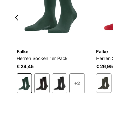
Falke
Falke
Herren Socken 1er Pack
Herren 
€ 24,45
€ 26,95
3
+2