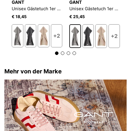
GANT
GANT
T
 Gästetuch 1er Pack Premium Towel
Unisex Gästetuch 1er Pack Premium Towel
Unisex Gästetuch 1er Pack Premium Towel
€ 18,45
€ 25,45
€
+2
2
+2
Mehr von der Marke