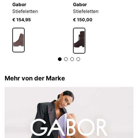
Gabor
Gabor
G
JOSEF SEIBEL Melinda 02 | Stiefelette für Damen | Braun
Stiefeletten
Stiefeletten
St
€ 154,95
€ 150,00
€
Mehr von der Marke