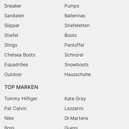
Sneaker
Pumps
Sandalen
Ballerinas
Slipper
Stiefeletten
Stiefel
Boots
Slings
Pantoffel
Chelsea Boots
Schnürer
Espadrilles
Snowboots
Outdoor
Hausschuhe
TOP MARKEN
Tommy Hilfiger
Kate Gray
Pat Calvin
Lazzarini
Nike
Dr.Martens
Boss
Guess