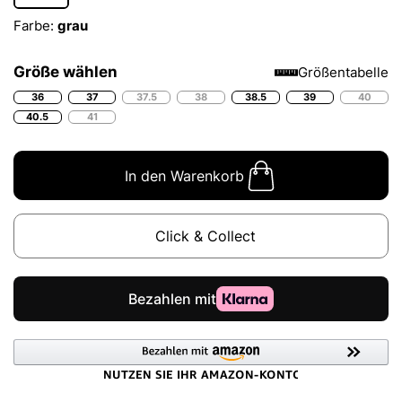
Farbe:
grau
Größe wählen
Größentabelle
36
37
37.5
38
38.5
39
40
40.5
41
In den Warenkorb
Click & Collect