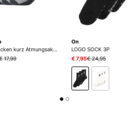
o
On
Sportsocken kurz Atmungsaktiv Bequem Perfekte Passform Tennissocken Verstärkt Herren und Damen pro tex
LOGO SOCK 3P
€ 17,99
€ 7,95
€ 24,95