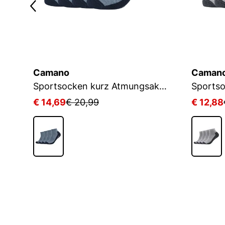
Camano
Caman
D
Sportsocken kurz Atmungsaktiv Bequem Perfekte Passform Tennissocken Verstärkt Herren und Damen pro tex
€ 14,69
€ 20,99
€ 12,88