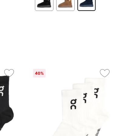
40%
On