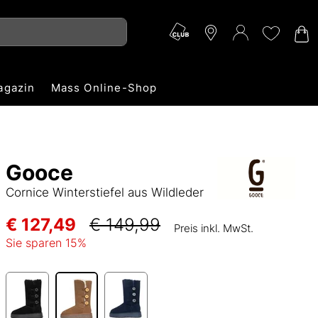
agazin
Mass Online-Shop
Gooce
Cornice Winterstiefel aus Wildleder
€ 127,49
€ 149,99
Preis inkl. MwSt.
Sie sparen
15
%