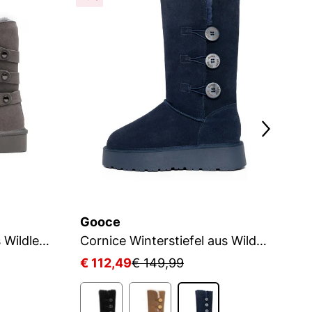
Gooce
G
Binger Winterstiefel aus Wildleder
Cornice Winterstiefel aus Wildleder
C
€ 112,49
€ 149,99
€