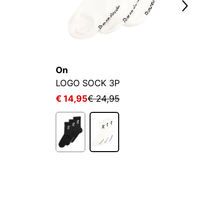
On
A
LOGO SOCK 3P
€ 14,95
€ 24,95
€