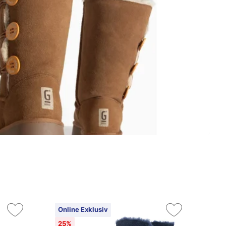
Online Exklusiv
On
25%
4