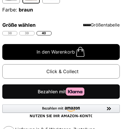
Farbe:
braun
Größe wählen
Größentabelle
38
39
40
In den Warenkorb
Click & Collect