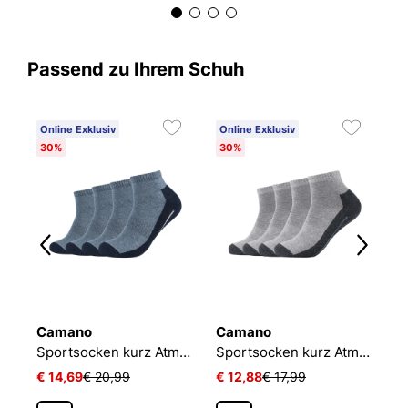
Passend zu Ihrem Schuh
Online Exklusiv
Online Exklusiv
C
30%
30%
6
Camano
Camano
O
NIKE EVERYDAY CUSHIONED
Sportsocken kurz Atmungsaktiv Bequem Perfekte Passform Tennissocken Verstärkt Herren und Damen pro tex
Sportsocken kurz Atmungsaktiv Bequem Perfekte Passform Tennissocken Verstärkt Herren und Damen pro tex
L
€ 14,69
€ 20,99
€ 12,88
€ 17,99
€ 