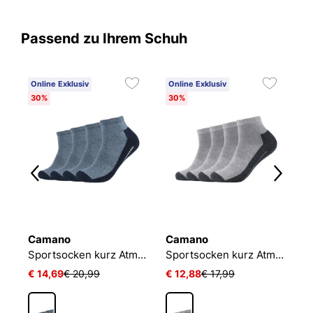
Passend zu Ihrem Schuh
Online Exklusiv
Online Exklusiv
C
30%
30%
6
Camano
Camano
O
NIKE EVERYDAY CUSHIONED
Sportsocken kurz Atmungsaktiv Bequem Perfekte Passform Tennissocken Verstärkt Herren und Damen pro tex
Sportsocken kurz Atmungsaktiv Bequem Perfekte Passform Tennissocken Verstärkt Herren und Damen pro tex
L
€ 14,69
€ 20,99
€ 12,88
€ 17,99
€ 