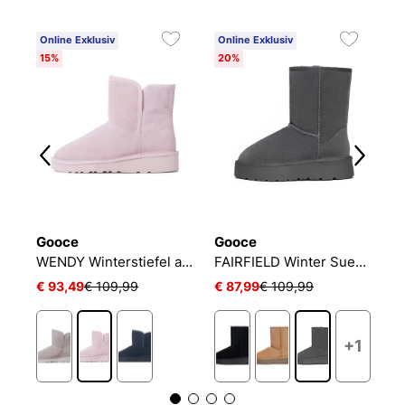
Online Exklusiv
Online Exklusiv
O
15%
20%
3
Gooce
Gooce
G
SHIRLEY Winterstiefel aus Wildleder
WENDY Winterstiefel aus Wildleder
FAIRFIELD Winter Suede Boots
€ 93,49
€ 109,99
€ 87,99
€ 109,99
€ 
+1