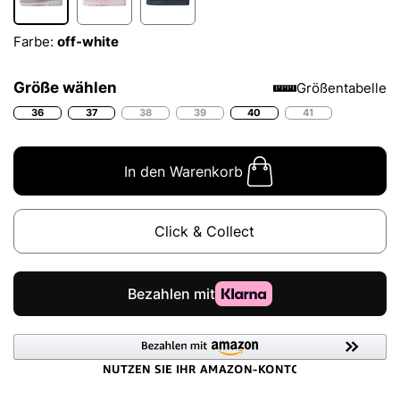
Farbe:
off-white
Größe wählen
Größentabelle
36
37
38
39
40
41
In den Warenkorb
Click & Collect