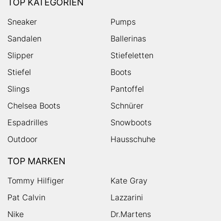
TOP KATEGORIEN
Sneaker
Pumps
Sandalen
Ballerinas
Slipper
Stiefeletten
Stiefel
Boots
Slings
Pantoffel
Chelsea Boots
Schnürer
Espadrilles
Snowboots
Outdoor
Hausschuhe
TOP MARKEN
Tommy Hilfiger
Kate Gray
Pat Calvin
Lazzarini
Nike
Dr.Martens