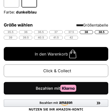
Farbe:
dunkelblau
Größe wählen
Größentabelle
35.5
36
36.5
37
37.5
38
38.5
39
39.5
40.5
41.5
42
In den Warenkorb
Click & Collect