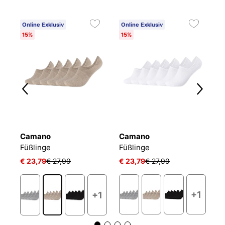
Online Exklusiv
Online Exklusiv
15%
15%
Camano
Camano
P
ACTIVE BREEZE INVISIBLE
Füßlinge
Füßlinge
€ 23,79
€ 27,99
€ 23,79
€ 27,99
€
+1
+1