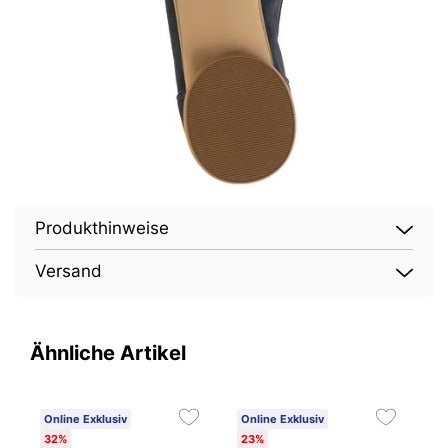
Produkthinweise
Versand
Ähnliche Artikel
Online Exklusiv
Online Exklusiv
O
32%
23%
2