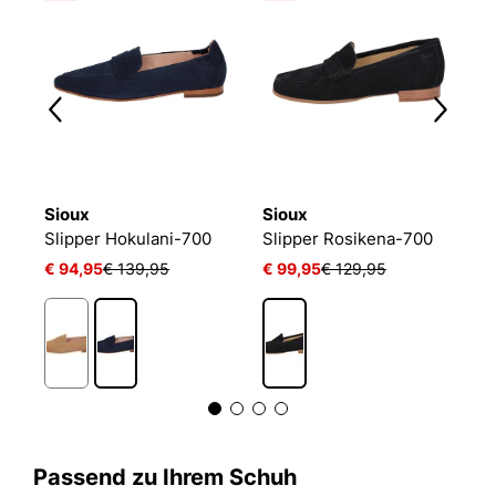
Sioux
Sioux
H
Slipper Hokulani-700
Slipper Rosikena-700
L
€ 94,95
€ 139,95
€ 99,95
€ 129,95
€
Passend zu Ihrem Schuh