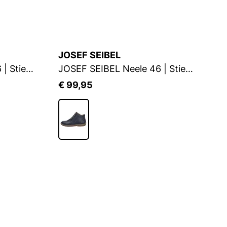
JOSEF SEIBEL
J
JOSEF SEIBEL Neele 46 | Stiefelette für Damen | Blau
JOSEF SEIBEL Neele 46 | Stiefelette für Damen | Blau
€ 99,95
€