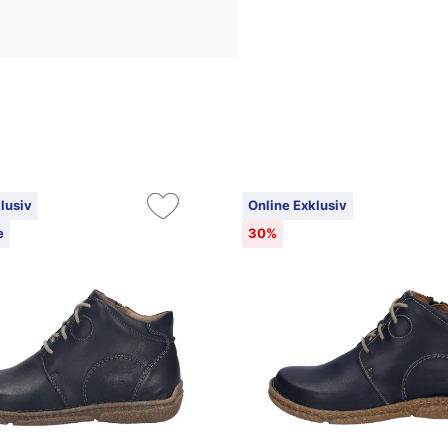
lusiv
Online Exklusiv
e
30%