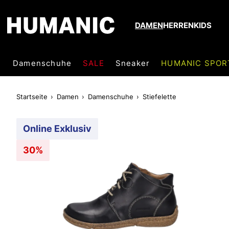
DAMEN
HERREN
KIDS
Damenschuhe
SALE
Sneaker
HUMANIC SPOR
Startseite
Damen
Damenschuhe
Stiefelette
Online Exklusiv
30%