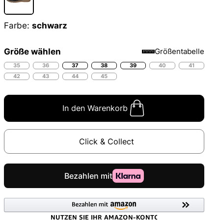
Farbe:
schwarz
Größe wählen
Größentabelle
35
36
37
38
39
40
41
42
43
44
45
In den Warenkorb
Click & Collect