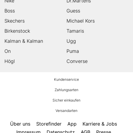
Nike
Dr.Martens
Boss
Guess
Skechers
Michael Kors
Birkenstock
Tamaris
Kalman & Kalman
Ugg
On
Puma
Högl
Converse
HUMANIC
Kundenservice
Footer
Zahlungsarten
Sicher einkaufen
Versandarten
Über uns
Storefinder
App
Karriere & Jobs
Impressum
Datenschutz
AGB
Presse