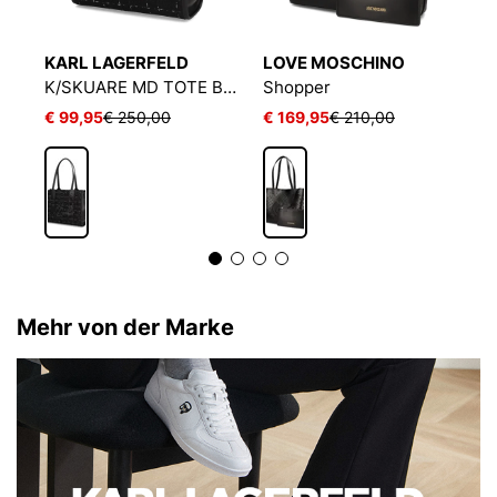
KARL LAGERFELD
LOVE MOSCHINO
L
 CHOUPETTE AOP SHOPPER
K/SKUARE MD TOTE BOUCLE
Shopper
M
€ 99,95
€ 250,00
€ 169,95
€ 210,00
€
Mehr von der Marke