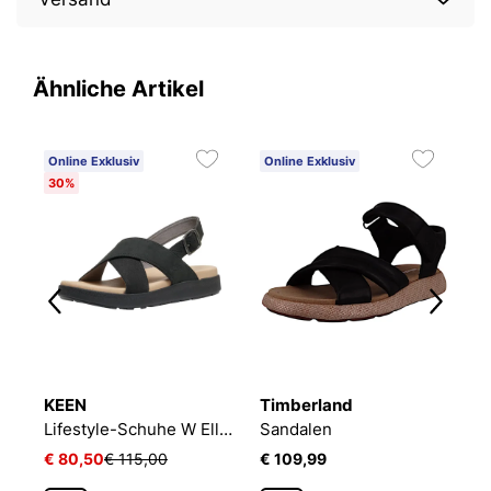
Ähnliche Artikel
Online Exklusiv
Online Exklusiv
O
30%
3
KEEN
Timberland
K
9
Lifestyle-Schuhe W Elle Luxe Cross Strap
Sandalen
€ 80,50
€ 115,00
€ 109,99
€