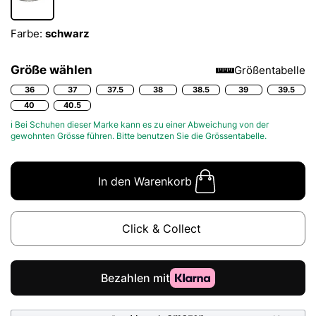
Farbe:
schwarz
Größe wählen
Größentabelle
36
37
37.5
38
38.5
39
39.5
40
40.5
ℹ Bei Schuhen dieser Marke kann es zu einer Abweichung von der
gewohnten Grösse führen. Bitte benutzen Sie die
Grössentabelle.
In den Warenkorb
Click & Collect