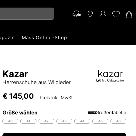
agazin
Mass Online-Shop
Kazar
Herrenschuhe aus Wildleder
€ 145,00
Preis inkl. MwSt.
Größe wählen
Größentabelle
40
41
42
43
44
45
46