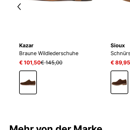
Kazar
Sioux
ldleder Derby Schuhe in Taupe Farbe
Braune Wildlederschuhe
Schnür
€ 101,50
€ 145,00
€ 89,9
Mehr von der Marke