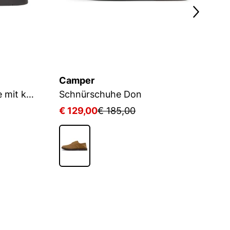
Camper
K
Braune Wildlederschuhe mit kurzer Bindung
Schnürschuhe Don
€ 129,00
€ 185,00
€