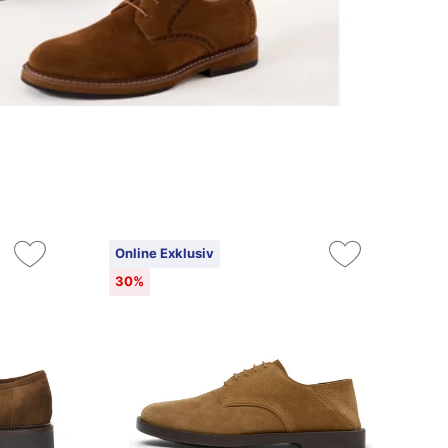
Online Exklusiv
On
30%