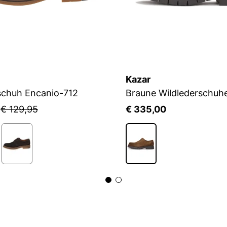
Kazar
schuh Encanio-712
5
€ 129,95
€ 335,00