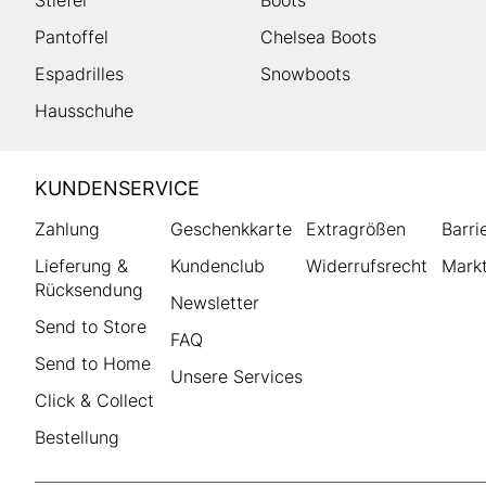
Stiefel
Boots
Pantoffel
Chelsea Boots
Espadrilles
Snowboots
Hausschuhe
HUMANIC
KUNDENSERVICE
Footer
Zahlung
Geschenkkarte
Extragrößen
Barri
Lieferung &
Kundenclub
Widerrufsrecht
Markt
Rücksendung
Newsletter
Send to Store
FAQ
Send to Home
Unsere Services
Click & Collect
Bestellung