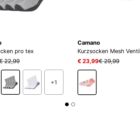
o
Camano
cken pro tex
Kurzsocken Mesh Ventil
€ 22,99
€ 23,99
€ 29,99
+1