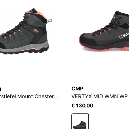
g
CMP
Outdoorstiefel Mount Chester High
VERTYX MID WMN WP
5
€ 130,00