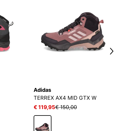
Adidas
A
TERREX AX4 MID GTX W
€ 119,95
€ 150,00
€