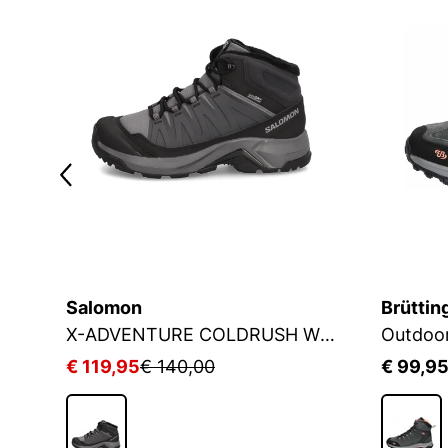
Salomon
Brüttin
EX SKYCHASER AX5 MID GTX W
X-ADVENTURE COLDRUSH WP W
€ 119,95
€ 140,00
€ 99,9