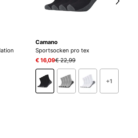
Camano
C
ation
Sportsocken pro tex
W
€ 16,09
€ 22,99
€
+1