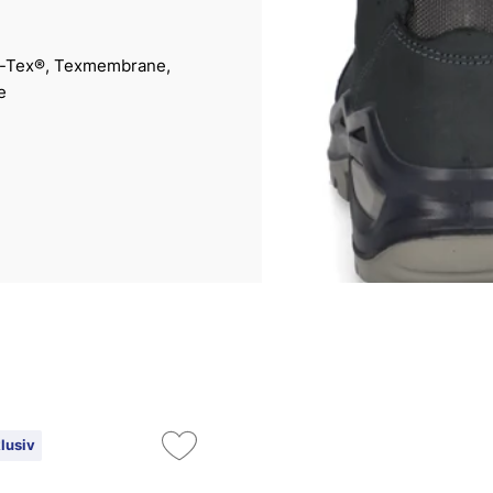
e-Tex®, Texmembrane,
e
lusiv