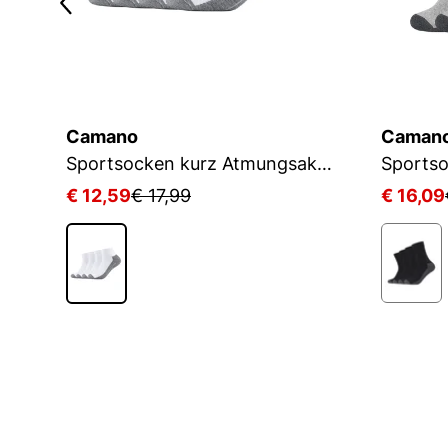
Camano
Caman
Sportsocken kurz Atmungsaktiv Bequem Perfekte Passform Tennissocken Verstärkt Herren und Damen pro tex
Sportso
€ 12,59
€ 17,99
€ 16,09