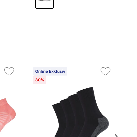
Online Exklusiv
On
30%