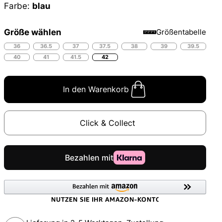
Farbe:
blau
Größe wählen
Größentabelle
36
36.5
37
37.5
38
39
39.5
40
41
41.5
42
In den Warenkorb
Click & Collect