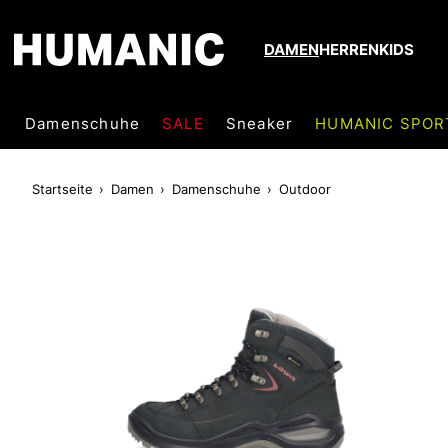
DAMEN
HERREN
KIDS
Damenschuhe
SALE
Sneaker
HUMANIC SPOR
Startseite
Damen
Damenschuhe
Outdoor