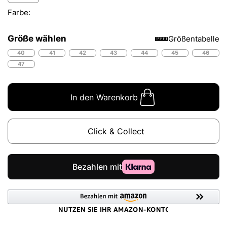
Farbe:
Größe wählen
Größentabelle
40
41
42
43
44
45
46
47
In den Warenkorb
Click & Collect