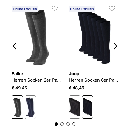
Online Exklusiv
Online Exklusiv
O
Falke
Joop
F
 Socken 1er Pack FALKE Family KH
Herren Socken 2er Pack Tiago
Herren Socken 6er Pack Unisex premium essential cotton Knee High 6p
€ 49,45
€ 48,45
€