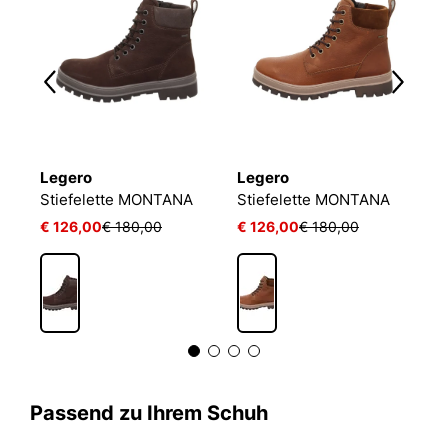
Legero
Legero
L
Stiefelette MONTANA
Stiefelette MONTANA
S
€ 126,00
€ 180,00
€ 126,00
€ 180,00
€
Passend zu Ihrem Schuh