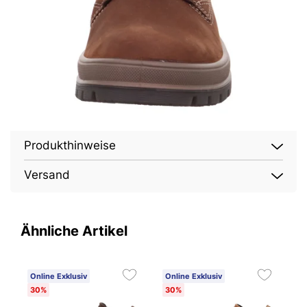
Produkthinweise
Versand
Ähnliche Artikel
Online Exklusiv
Online Exklusiv
O
30%
30%