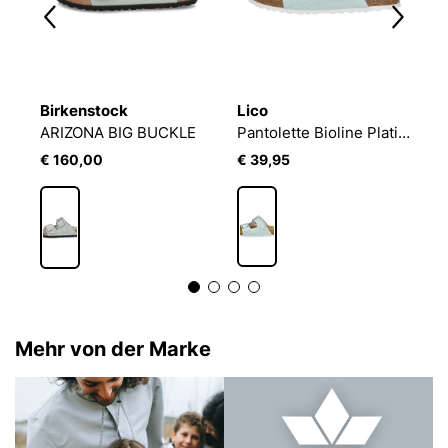
Birkenstock
Lico
B
olette Bioline Lady Style
ARIZONA BIG BUCKLE
Pantolette Bioline Platino
P
€ 160,00
€ 39,95
€
Mehr von der Marke