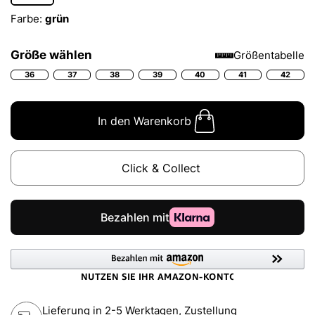
Farbe:
grün
Größe wählen
Größentabelle
36
37
38
39
40
41
42
In den Warenkorb
Click & Collect
Lieferung in 2-5 Werktagen, Zustellung