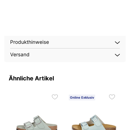
Produkthinweise
Versand
Ähnliche Artikel
Online Exklusiv
O
2