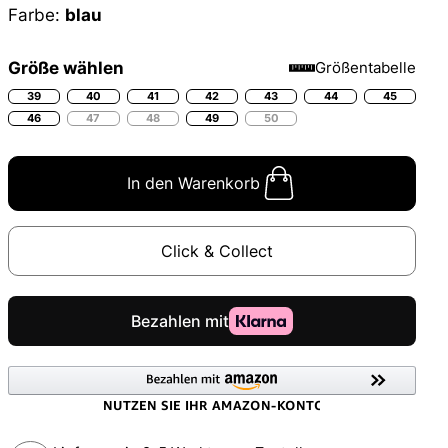
Farbe:
blau
Größe wählen
Größentabelle
39
40
41
42
43
44
45
46
47
48
49
50
In den Warenkorb
Click & Collect