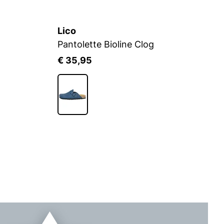
Lico
L
Pantolette Bioline Clog
Bi
€ 35,95
€