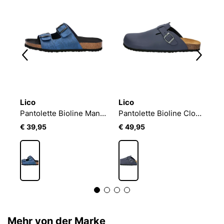
Lico
Lico
L
e
Pantolette Bioline Man Vegan
Pantolette Bioline Clog Soft
P
€ 39,95
€ 49,95
€
Mehr von der Marke