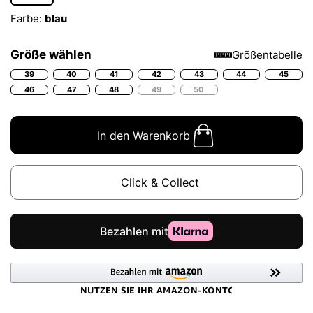
Farbe:
blau
Größe wählen
Größentabelle
39
40
41
42
43
44
45
46
47
48
49
50
In den Warenkorb
Click & Collect