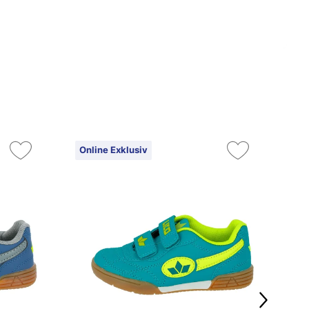
Online Exklusiv
On