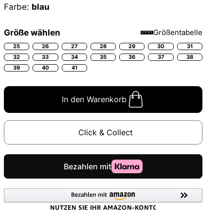
Farbe:
blau
Größe wählen
Größentabelle
25
26
27
28
29
30
31
32
33
34
35
36
37
38
39
40
41
In den Warenkorb
Click & Collect