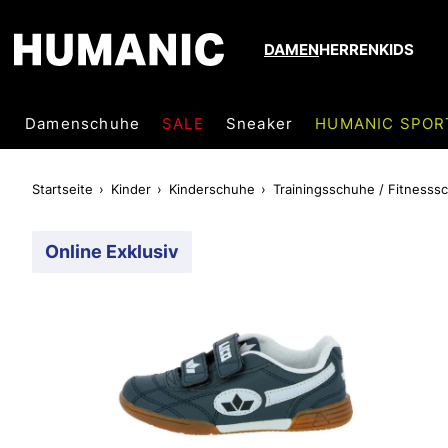
DAMEN
HERREN
KIDS
Damenschuhe
SALE
Sneaker
HUMANIC SPOR
Startseite
Kinder
Kinderschuhe
Trainingsschuhe / Fitnesss
Online Exklusiv