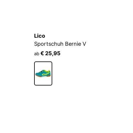
Lico
L
Sportschuh Bernie V
S
€ 25,95
ab
a