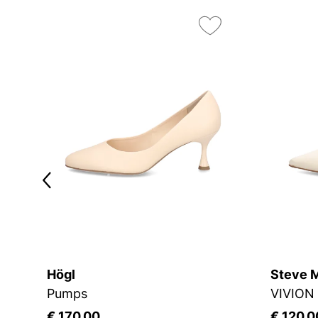
Högl
Steve 
Pumps
VIVION
€ 170,00
€ 120,0