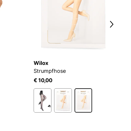
Wilox
C
Strumpfhose
S
€ 10,00
€