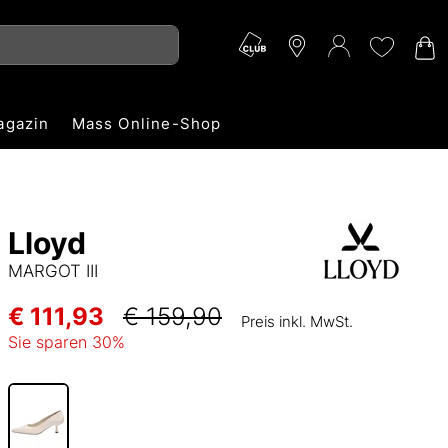
agazin
Mass Online-Shop
Lloyd
MARGOT III
€ 111,93
€ 159,90
Preis inkl. MwSt.
Sie sparen
30
%