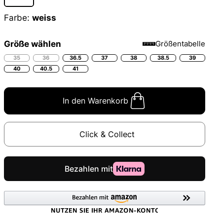
Farbe:
weiss
Größe wählen
Größentabelle
35
36
36.5
37
38
38.5
39
40
40.5
41
In den Warenkorb
Click & Collect