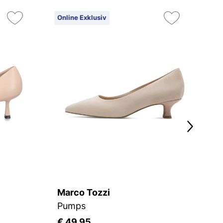
Online Exklusiv
On
Marco Tozzi
K
Pumps
€ 49,95
€