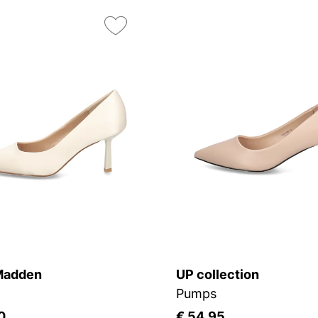
Madden
UP collection
Pumps
0
€ 54,95