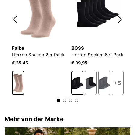
Falke
BOSS
B
Herren Socken 2er Pack
Herren Socken 6er Pack
E
€ 35,45
€ 39,95
€
2
+5
Mehr von der Marke