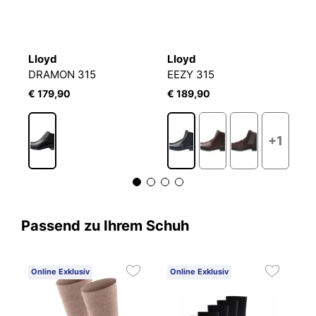
Lloyd
Lloyd
L
DRAMON 315
EEZY 315
E
€ 179,90
€ 189,90
€
+1
Passend zu Ihrem Schuh
Online Exklusiv
Online Exklusiv
C
3