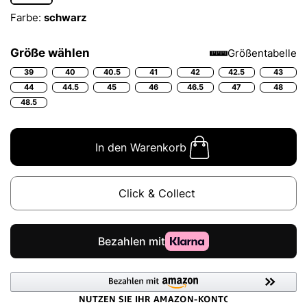
Farbe:
schwarz
Größe wählen
Größentabelle
39
40
40.5
41
42
42.5
43
44
44.5
45
46
46.5
47
48
48.5
In den Warenkorb
Click & Collect