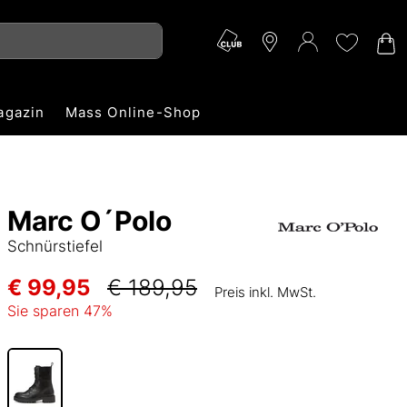
agazin
Mass Online-Shop
Marc O´Polo
Schnürstiefel
€ 99,95
€ 189,95
Preis inkl. MwSt.
Sie sparen
47
%