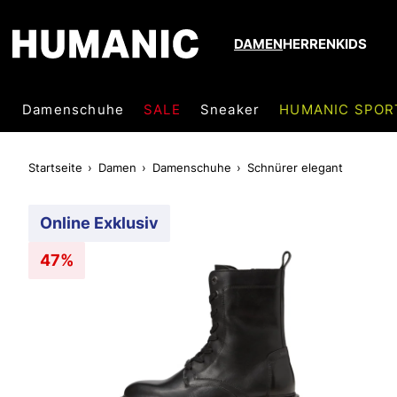
DAMEN
HERREN
KIDS
Damenschuhe
SALE
Sneaker
HUMANIC SPOR
Startseite
Damen
Damenschuhe
Schnürer elegant
Online Exklusiv
47%