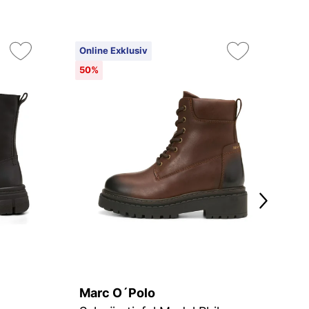
Online Exklusiv
On
50%
5
Marc O´Polo
M