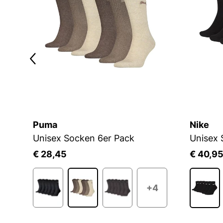
Puma
Nike
3S ESS C CRW 3P BLACK/WHITE/WHITE
Unisex Socken 6er Pack
Unisex 
€ 28,45
€ 40,9
+4