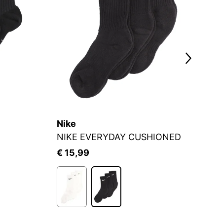
Nike
N
NIKE EVERYDAY CUSHIONED
U
€ 15,99
€