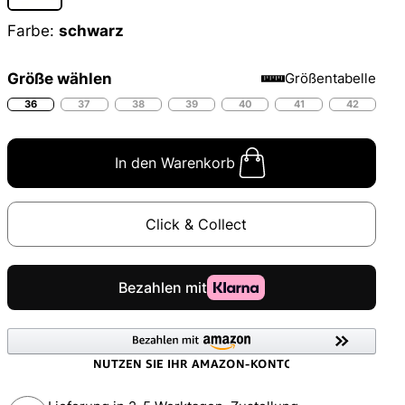
Farbe:
schwarz
Größe wählen
Größentabelle
36
37
38
39
40
41
42
In den Warenkorb
Click & Collect