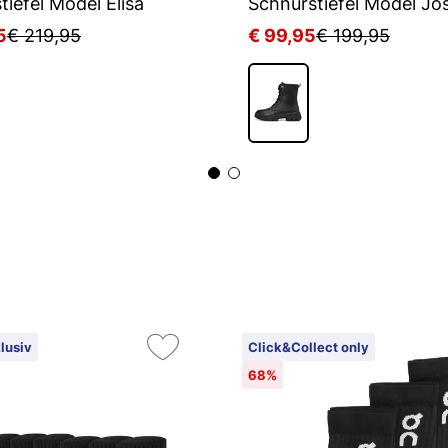
tiefel Model Elisa
Schnürstiefel Model Jo
5
€ 219,95
€ 99,95
€ 199,95
lusiv
Click&Collect only
68%