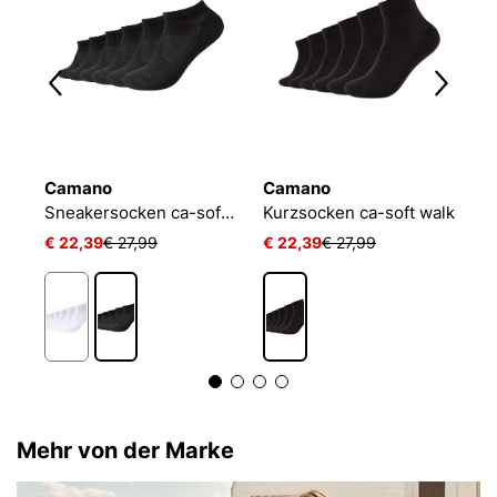
Camano
Camano
S
oo
Sneakersocken ca-soft walk
Kurzsocken ca-soft walk
S
€ 22,39
€ 27,99
€ 22,39
€ 27,99
€
Mehr von der Marke