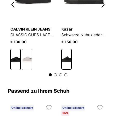
CALVIN KLEIN JEANS
Kazar
T
Herren-Sneaker aus kombinierten Materialien
CLASSIC CUPS LACEUP TAPESU
Schwarze Nubukleder-Sneakers zum Schnüren
S
€ 130,00
€ 150,00
€
Passend zu Ihrem Schuh
Online Exklusiv
Online Exklusiv
25%