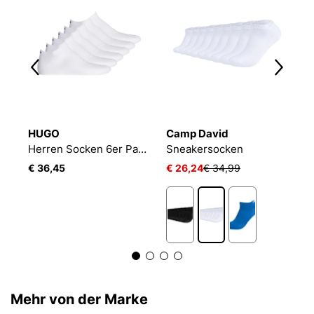
HUGO
Camp David
B
2P
Herren Socken 6er Pack 6P AS UNI CC 10260253 01
Sneakersocken
E
€ 36,45
€ 26,24
€ 34,99
€
Mehr von der Marke