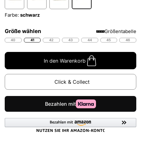
Farbe:
schwarz
Größe wählen
Größentabelle
40
41
42
43
44
45
46
In den Warenkorb
Click & Collect