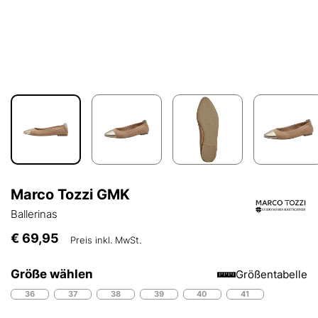
Marco Tozzi GMK
Ballerinas
€ 69,95
Preis inkl. MwSt.
Größe wählen
Größentabelle
36
37
38
39
40
41