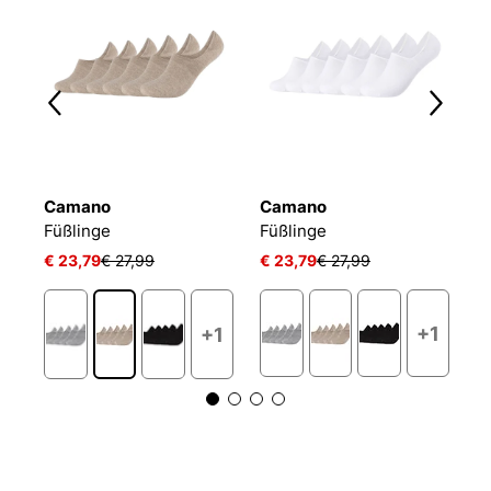
Camano
Camano
P
ACTIVE BREEZE INVISIBLE
Füßlinge
Füßlinge
€ 23,79
€ 27,99
€ 23,79
€ 27,99
€
+1
+1