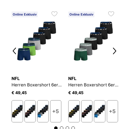
Online Exklusiv
Online Exklusiv
O
NFL
NFL
N
Herren Boxershort 6er Pack NFL 6pk Boxers
Herren Boxershort 6er Pack NFL 6pk Boxers
Herren Boxershort 6er Pack NFL 6pk Boxers
€ 49,45
€ 49,45
€
+5
+5